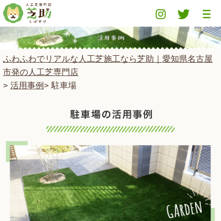
ふわふわでリアルな人工芝施工なら芝助｜愛知県名古屋
市発の人工芝専門店
>
活用事例
> 駐車場