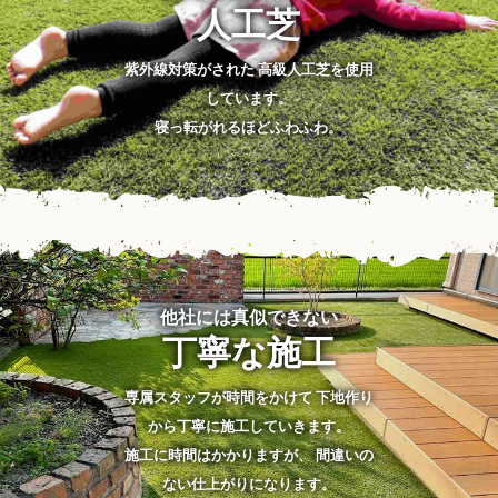
人工芝
紫外線対策がされた 高級人工芝を使用
しています。
寝っ転がれるほどふわふわ。
他社には真似できない
丁寧な施工
専属スタッフが時間をかけて 下地作り
から丁寧に施工していきます。
施工に時間はかかりますが、 間違いの
ない仕上がりになります。