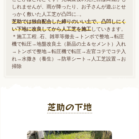
しれませんが、雨が降ったり、お子さんが遊ぶとせ
っかく敷いた人工芝が凸凹に…。
芝助では独自配合した締りのいい土で、凸凹しにく
い下地に改良してから人工芝を施工
していきます。
＊施工工程…石、雑草等撤去→トンボで整地→転圧
機で転圧→地盤改良土（新品の土＆セメント）入れ
→トンボで整地→転圧機で転圧→左官コテでコテ入
れ→水撒き（養生）→防草シート→人工芝設置→お
掃除
芝助の下地