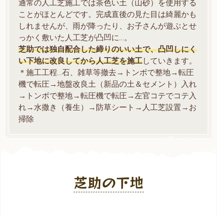
通常の人工芝施工では茶色い土（山砂）を使用する
ことがほとんどです。完成直後の見た目は綺麗かも
しれませんが、雨が降ったり、お子さんが遊ぶとせ
っかく敷いた人工芝が凸凹に…。
芝助では独自配合した締りのいい土で、凸凹しにく
い下地に改良してから人工芝を施工
していきます。
＊施工工程…石、雑草等撤去→トンボで整地→転圧
機で転圧→地盤改良土（新品の土＆セメント）入れ
→トンボで整地→転圧機で転圧→左官コテでコテ入
れ→水撒き（養生）→防草シート→人工芝設置→お
掃除
芝助の下地