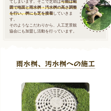
てしまいます。そこで芝助は
可能は範
囲で地面と雨水桝・汚水桝の高さ調整
を行い、桝にも芝を接着
していきま
す。
そのようなこだわりから、人工芝景観
協会にも加盟し活動を行っています。
雨水桝、汚水桝への施工