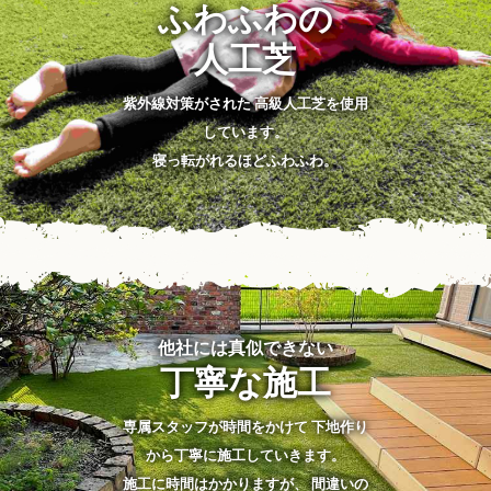
ふわふわの
人工芝
紫外線対策がされた 高級人工芝を使用
しています。
寝っ転がれるほどふわふわ。
他社には真似できない
丁寧な施工
専属スタッフが時間をかけて 下地作り
から丁寧に施工していきます。
施工に時間はかかりますが、 間違いの